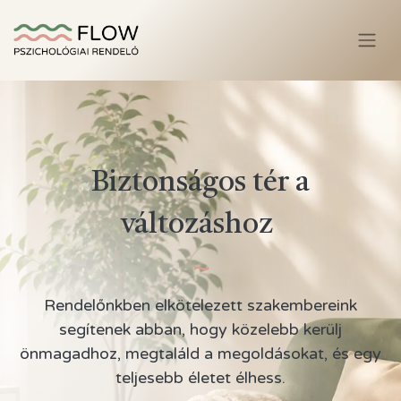
Biztonságos tér a
változáshoz
~
Rendelőnkben elkötelezett szakembereink
segítenek abban, hogy közelebb kerülj
önmagadhoz, megtaláld a megoldásokat, és egy
teljesebb életet élhess.