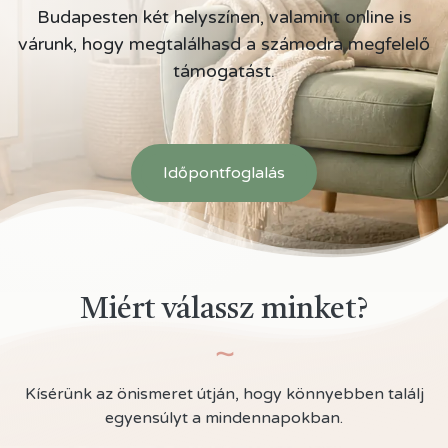
Budapesten két helyszínen, valamint online is
várunk, hogy megtalálhasd a számodra megfelelő
támogatást.
Időpontfoglalás
Miért válassz minket?
~
Kísérünk az önismeret útján, hogy könnyebben találj
egyensúlyt a mindennapokban.